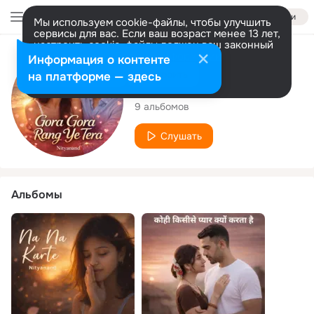
Войти
Мы используем cookie-файлы, чтобы улучшить
сервисы для вас. Если ваш возраст менее 13 лет,
настроить cookie-файлы должен ваш законный
представитель.
Больше информации
Исполнитель
Информация о контенте
Разрешить все
Настроить
на платформе — здесь
Nityanand
9 альбомов
Слушать
Альбомы