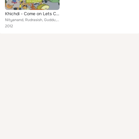
Khichdi - Come on Lets Cook Music
Nityanand, Rudrasish, Guddu, Achala, Priyanka, Ruth Ruth, Sushim, Guddu Nandi, Sushim Dey, Saurav Das, Rajesh Krishnan
2012