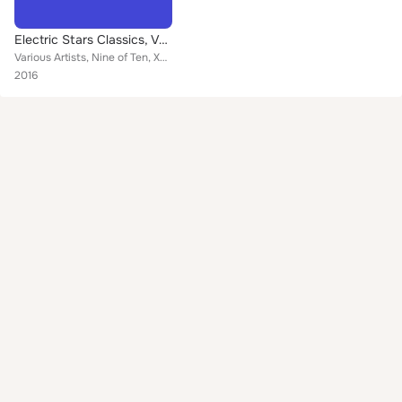
Electric Stars Classics, Vol. 1
Various Artists, Nine of Ten, XXLTRAXX, Marc Frey, 2 Klang, Pedro Sanchez feat. Elin Mor, Alex
2016