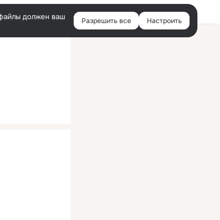
Помощь
Войти
й
e-файлы должен ваш
Разрешить все
Настроить
Правая
колонка