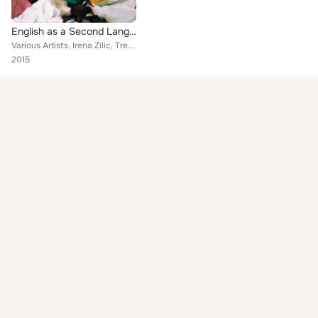
English as a Second Language
Various Artists, Irena Zilic, Trees Of Maine, Wooden Ambulance, WENT, On Tour, Ventolin, NLV, Mylutin & His Paramount Folk Orche...
2015