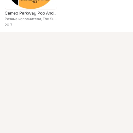
Cameo Parkway Pop And Soul Gems Of 1967-1968 Vol. 2
Разные исполнители, The Sure Cure, George Jackson, The Yellow Payges, The Renaissance, Terry Knight, The Delfonics, The Unluv'd,...
2017