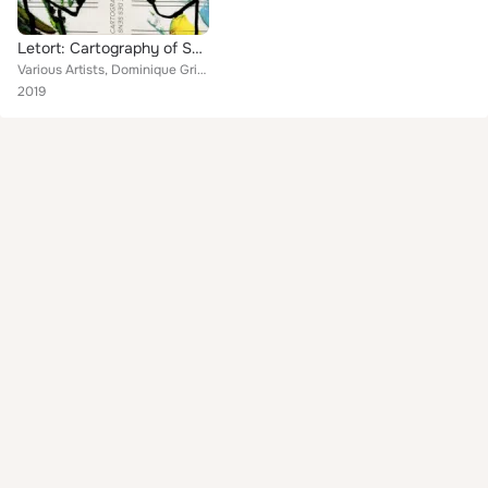
Letort: Cartography of Senses
Various Artists, Dominique Grimaldi, Bruno Letort, Grey Quartet, Michel Boizot, Sigrid Vandenbogaerde, Etenesh Wassié, Ensemble ...
2019