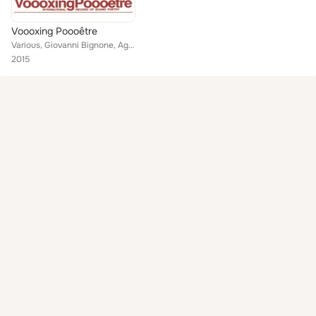
Voooxing Poooêtre
Various, Giovanni Bignone, Agostino Contò, Giovanni Fontana, Santo S.A., Enzo Minarelli, Richard Kostelanetz, Klaus Groh, Adrian...
2015