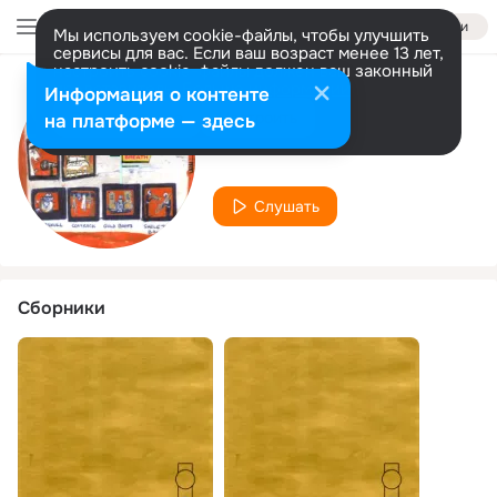
Войти
Мы используем cookie-файлы, чтобы улучшить
сервисы для вас. Если ваш возраст менее 13 лет,
настроить cookie-файлы должен ваш законный
представитель.
Больше информации
Информация о контенте
Исполнитель
Разрешить все
Настроить
на платформе — здесь
The Brass Bed
Слушать
Сборники