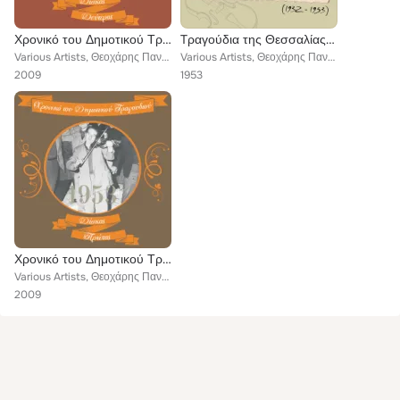
Χρονικό του Δημοτικού Τραγουδιού (1953), Vol.2
Tραγούδια της Θεσσαλίας (1932 - 1953)
Various Artists, Θεοχάρης Παντίδης, Φρόσω Βέρρα, Δημήτρης Περδικόπουλος, Γεώργιος Τράκης, Βασίλης Τρομάρας, Αργυρώ Γιαννοπούλου,...
Various Artists, Θεοχάρης Παντίδης, Δημήτρης Βλαχαγγέλης, Βάιος Μαλλιάρας, Βασίλης Τρομάρας, Γιώργος Νάκος, Κ.Παπάς, Αντώνης Δια...
2009
1953
Χρονικό του Δημοτικού Τραγουδιού (1953), Vol.1
Various Artists, Θεοχάρης Παντίδης, Ιωάννα Γεωργακοπούλου, Φρόσω Βέρρα, Βάσω Σταματίου, Δημήτρης Περδικόπουλος, Αθανασία Αλεξανδ...
2009