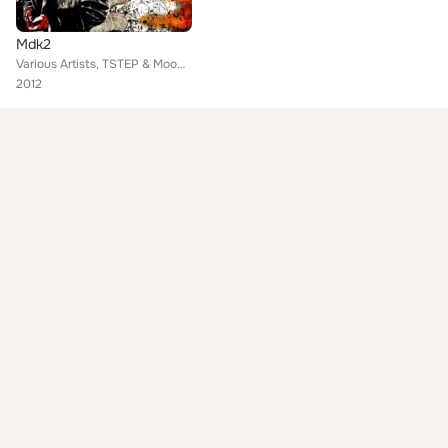
Mdk2
Various Artists, TSTEP & Moombahton Boys, TSTEP & Antonio Masarelle, TSTEP & DubStep Heavy
2012