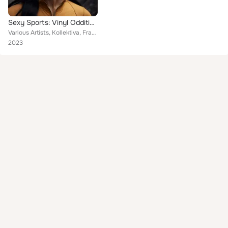
Sexy Sports: Vinyl Oddities & Break Beats 1960-1984, Vol. 5
Various Artists, Kollektiva, Franco Tallarita, Sheila Landis, Doug Riley, Frank Pleyer Orchester, Marcos Resende, Werner Müller...
2023