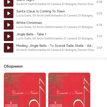
4:58
Gli Archi DellOrchestra Di Camera Di Bologna
Doctor Dixie Jazz Ban
Santa Claus Is Coming To Town
3:05
Lucio Dalla
Gli Archi DellOrchestra Di Camera Di Bologna
Doctor Di
White Christmas
4:35
Lucio Dalla
Gli Archi DellOrchestra Di Camera Di Bologna
Doctor Di
Jingle Bells - Take 1
2:57
Lucio Dalla
Gli Archi DellOrchestra Di Camera Di Bologna
Doctor Di
Medley: Jingle Bells - Tu Scendi Dalle Stelle - Adeste Fideles - Silent Night - White Christmas - Have Yourself A Merry Little Christmas
3:57
Gli Archi DellOrchestra Di Camera Di Bologna
Doctor Dixie Jazz Ban
Сборники