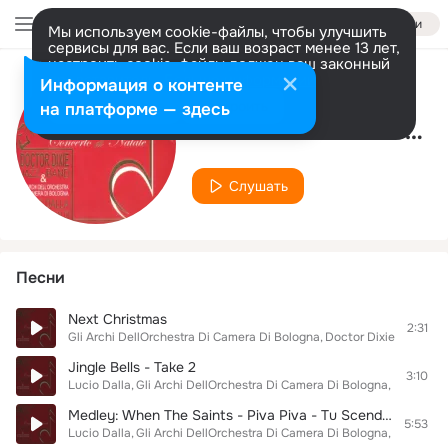
Войти
Мы используем cookie-файлы, чтобы улучшить
сервисы для вас. Если ваш возраст менее 13 лет,
настроить cookie-файлы должен ваш законный
представитель.
Больше информации
Информация о контенте
Исполнитель
Разрешить все
Настроить
на платформе — здесь
Gli Archi DellOrchestra Di Camera Di Bologna
Слушать
Песни
Next Christmas
2:31
Gli Archi DellOrchestra Di Camera Di Bologna
Doctor Dixie Jazz Ban
Jingle Bells - Take 2
3:10
Lucio Dalla
Gli Archi DellOrchestra Di Camera Di Bologna
Doctor Di
Medley: When The Saints - Piva Piva - Tu Scendi Dalle Stelle - Auld Lang Syne - Candlelight
5:53
Lucio Dalla
Gli Archi DellOrchestra Di Camera Di Bologna
Doctor Di