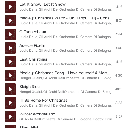
Let It Snow, Let It Snow
4:16
Lucio Dalla
Gli Archi DellOrchestra Di Camera Di Bologna
Doctor Di
Medley: Christmas Waltz - Oh Happy Day - Christmas Blues
11:01
Lucio Dalla
Gli Archi DellOrchestra Di Camera Di Bologna
Doctor Di
O Tannenbaum
2:44
Lucio Dalla
Gli Archi DellOrchestra Di Camera Di Bologna
Doctor Di
Adeste Fidelis
3:40
Lucio Dalla
Gli Archi DellOrchestra Di Camera Di Bologna
Doctor Di
Last Christmas
4:19
Lucio Dalla
Gli Archi DellOrchestra Di Camera Di Bologna
Doctor Di
Medley: Christmas Song - Have Yourself A Merry Little Christmas
4:30
Hengel Gualdi
Gli Archi DellOrchestra Di Camera Di Bologna
Doctor
Sleigh Ride
4:03
Hengel Gualdi
Gli Archi DellOrchestra Di Camera Di Bologna
Doctor
I'll Be Home For Christmas
3:23
Lucio Dalla
Gli Archi DellOrchestra Di Camera Di Bologna
Doctor Di
Winter Wonderland
3:27
Gli Archi DellOrchestra Di Camera Di Bologna
Doctor Dixie Jazz Ban
Silent Night