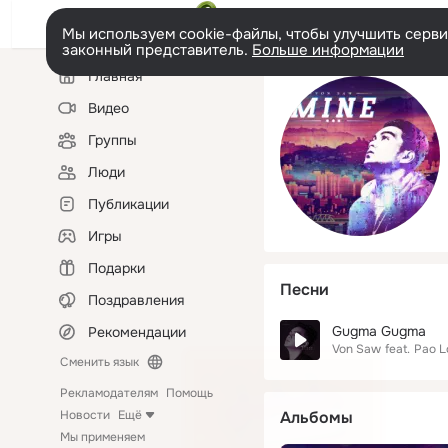
Мы используем cookie-файлы, чтобы улучшить сервис
законный представитель.
Больше информации
Левая
Главная
колонка
Видео
Группы
Люди
Публикации
Игры
Подарки
Песни
Поздравления
Gugma Gugma
Рекомендации
Von Saw
feat.
Pao L
Сменить язык
Рекламодателям
Помощь
Новости
Ещё
Альбомы
Мы применяем