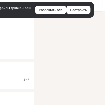
Помощь
Войти
й
e-файлы должен ваш
Разрешить все
Настроить
Правая
колонка
3:47