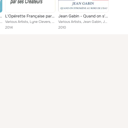
de chansons d'amour
L'Opérette Française par ses créateurs (1921-1934)
Jean Gabin - Quand on s'promène au bord de l'eau
Various Artists, Hildegarde, Paulette Poupart, Carvey, Yvonne Guillet, Robert Marino, Vorelli, Francie Kernel, Lucien Muratore, ...
Various Artists, Lyne Clevers, Maurice Chevalier, Maguy-Warna, Guy Ferrant, Henri Garat, Maguy-Varna, Marcel Carpentier, Meg Lem...
Various Artists, Jean Gabin, Josseline Gael, Jean Gabin, Mistinguett, Jean Gabin, Gaby Basset, Jean Gabin, Mec Lemonnier, Koval
2014
2010