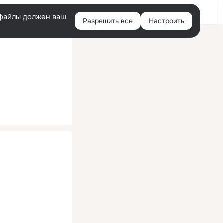
Помощь
Войти
й
e-файлы должен ваш
Разрешить все
Настроить
Правая
колонка