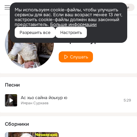
Войти
Мы используем cookie-файлы, чтобы улучшить
сервисы для вас. Если ваш возраст менее 13 лет,
настроить cookie-файлы должен ваш законный
представитель.
Больше информации
Исполнитель
Разрешить все
Настроить
Имран Сурхаев
Слушать
Песни
Ас хьо сайна йоьхур ю
5:29
Имран Сурхаев
Сборники