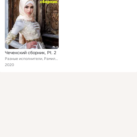
Чеченский сборник, Pt. 2
Разные исполнители, Рамиль Тарамов, Мага Мальцагов, Милана Висханова, Рамзан Джамбураев, Сулумбек Тазабаев, Хизар Раджапов, Имра...
2020