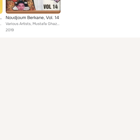
kane 100% Ambiance
Noudjoum Berkane, Vol. 14
 Khalidou Taibi, Med Ramzi, Kada Guerssifi, Said Rami, Mustafa ...
Various Artists, Mustafa Ghazel, Khalidou Taibi, Med Ramzi, Ounounou, Kada Guerssifi, Said Rami, Youcel El Berkani, Aziz Taourit...
2019