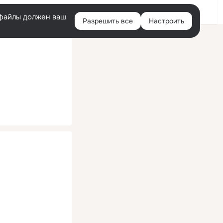
Помощь
Войти
й
e-файлы должен ваш
Разрешить все
Настроить
Правая
колонка