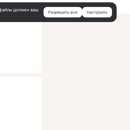
Помощь
Войти
й
e-файлы должен ваш
Разрешить все
Настроить
Правая
колонка