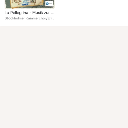
La Pellegrina - Musik zur Medici-Hochzeit 1589 [Remastered] (Remastered Version)
Stockholmer Kammerchor/Eric Ericson/Linde Consort/Hans-Martin Linde/Heinrich Huber/Emil Rudin/Norbert Madas/Friedrich Werhahn/He...