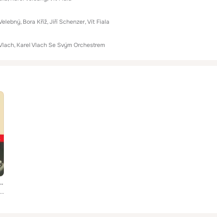
 Velebný
Bora Kříž
Jiří Schenzer
Vít Fiala
 Vlach
Karel Vlach Se Svým Orchestrem
enští Džezoví Sólisté
Various Artists, Karel Velebný, S+H kvartet, Jan Konopásek, S+H kvartet, Antonín Julina, S+H kvartet, Vladimír Žižka, Karel Vlac...