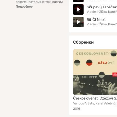
рекомендательные технологии
Подробнее
Šňupavý Tabáček
Vladimír Žižka
Karel
Bít Či Nebít
Vladimír Žižka
Karel
Сборники
Českoslov
2016