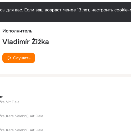
Русски
ы для вас. Если ваш возраст менее 13 лет, настроить cooki
Исполнитель
Vladimír Žižka
Слушать
hm
žka
Vít Fiala
žka
Karel Velebný
Vít Fiala
žka
Karel Velebný
Vít Fiala