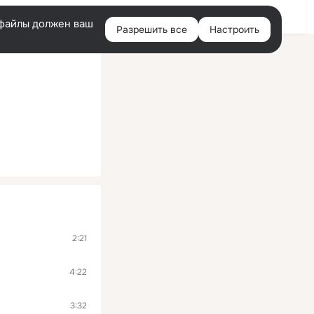
Помощь
Войти
й
e-файлы должен ваш
Разрешить все
Настроить
Правая
колонка
2:21
4:22
3:32