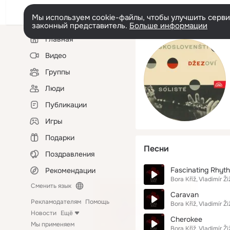
Мы используем cookie-файлы, чтобы улучшить сервис
законный представитель.
Больше информации
Левая
Главная
колонка
Видео
Группы
Люди
Публикации
Игры
Подарки
Песни
Поздравления
Fascinating Rhyt
Рекомендации
Bora Kříž
Vladimír Ži
Сменить язык
Caravan
Рекламодателям
Помощь
Bora Kříž
Vladimír Ži
Новости
Ещё
Cherokee
Мы применяем
Bora Kříž
Vladimír Ži