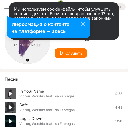
Войти
Мы используем cookie-файлы, чтобы улучшить
сервисы для вас. Если ваш возраст менее 13 лет,
настроить cookie-файлы должен ваш законный
представитель.
Больше информации
Информация о контенте
Исполнитель
Разрешить все
Настроить
на платформе — здесь
Isa Fabregas
Слушать
Песни
In Your Name
4:52
Victory Worship
feat.
Isa Fabregas
Safe
4:49
Victory Worship
feat.
Isa Fabregas
Lay It Down
3:50
Victory Worship
feat.
Isa Fabregas