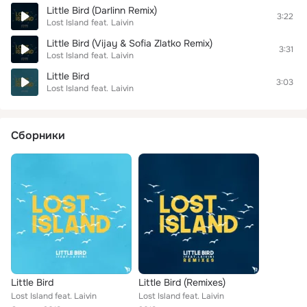
Little Bird (Darlinn Remix)
3:22
Lost Island
feat.
Laivin
Little Bird (Vijay & Sofia Zlatko Remix)
3:31
Lost Island
feat.
Laivin
Little Bird
3:03
Lost Island
feat.
Laivin
Сборники
Little Bird
Little Bird (Remixes)
Lost Island feat. Laivin
Lost Island feat. Laivin