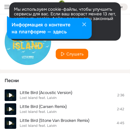
Войти
Мы используем cookie-файлы, чтобы улучшить
сервисы для вас. Если ваш возраст менее 13 лет,
настроить cookie-файлы должен ваш законный
представитель.
Больше информации
Информация о контенте
Исполнитель
Разрешить все
Настроить
на платформе — здесь
Laivin
Слушать
Песни
Little Bird (Acoustic Version)
2:36
Lost Island
feat.
Laivin
Little Bird (Carsen Remix)
2:42
Lost Island
feat.
Laivin
Little Bird (Stone Van Brooken Remix)
4:45
Lost Island
feat.
Laivin