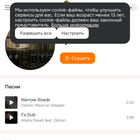
Войти
Мы используем cookie-файлы, чтобы улучшить
сервисы для вас. Если ваш возраст менее 13 лет,
настроить cookie-файлы должен ваш законный
представитель.
Больше информации
Исполнитель
Разрешить все
Настроить
Djiman
Слушать
Песни
Narrow Roads
3:53
Djiman
Mexican Stepper
Fx Dub
3:59
Aliens Dread
feat.
Djiman