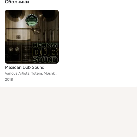
Сборники
Mexican Dub Sound
Various Artists, Totem, Mushka Town, Teiwari Dub, Zombie Mastah, Yo & Yoel, RRB DUB, Aliens Dread, Psychological dub, Vibrations...
2018