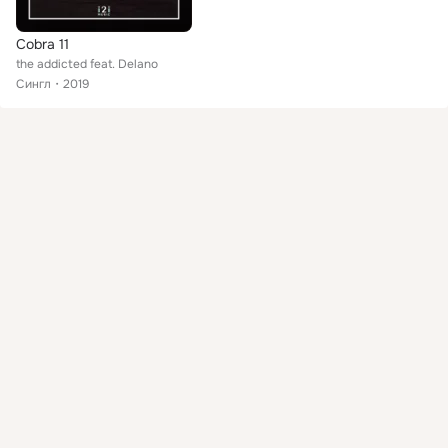
Cobra 11
the addicted feat. Delano
Сингл
2019