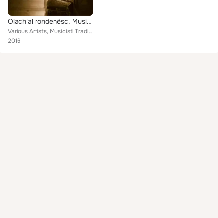
Olach'al rondenësc. Musiche e canti tradizionali in Val Badia (A cura di Barbara Kostner e Paolo Vinati)
Various Artists, Musicisti Tradizionali, Maria Molino Da Cestun, Zilia Frontull, Margareta Gasser & Notburga Gasser, Comunità di...
2016