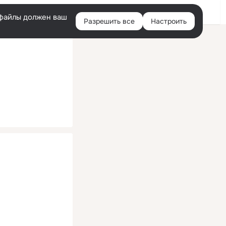
Помощь
Войти
й
e-файлы должен ваш
Разрешить все
Настроить
Правая
колонка