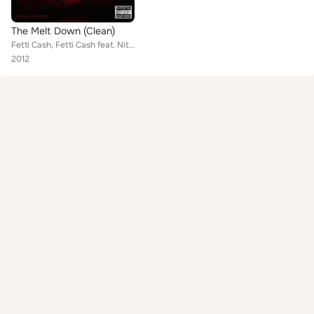
The Melt Down (Clean)
Fetti Cash, Fetti Cash feat. Nit-Lo & Mark Will, Fetti Cash feat. Shiz B Craz & Valley'o, Mark Will & Deli Tang, Fetti Cash feat...
2012