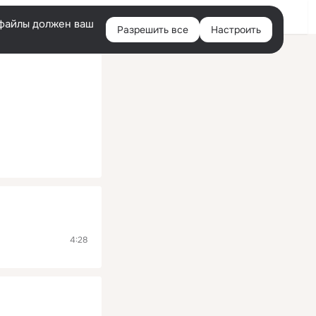
Помощь
Войти
й
e-файлы должен ваш
Разрешить все
Настроить
Правая
колонка
4:28