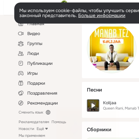
Мы используем cookie-файлы, чтобы улучшить сервис
законный представитель.
Больше информации
Левая
Главная
колонка
Видео
Группы
Люди
Публикации
Игры
Подарки
Песни
Поздравления
Kolijaa
Рекомендации
Queen Rani
Manab 
Сменить язык
Рекламодателям
Помощь
Новости
Ещё
Сборники
Мы применяем