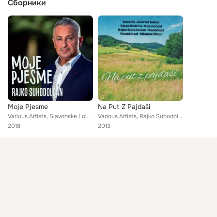
Сборники
Moje Pjesme
Na Put Z Pajdaši
Various Artists, Slavonske Lole, Kvartet Gubec, Davor Radolfi, Rajko Suhodolčan, Renata Sabljak, Rajko Suhodolčan, Faringaši, Đa...
Various Artists, Rajko Suhodolčan, Mladen Hitrec, Vinski Brati, Podvinčani, Radobojci, Kavaliri I Kvartet Gubec, Kvartet Gubec, ...
2018
2013