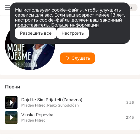
Войти
Мы используем cookie-файлы, чтобы улучшить
сервисы для вас. Если ваш возраст менее 13 лет,
настроить cookie-файлы должен ваш законный
представитель.
Больше информации
Исполнитель
Разрешить все
Настроить
Mladen Hitrec
Слушать
Песни
Dojdite Sim Prijateli (Zabavna)
3:26
Mladen Hitrec
Rajko Suhodolčan
Vinska Popevka
2:45
Mladen Hitrec