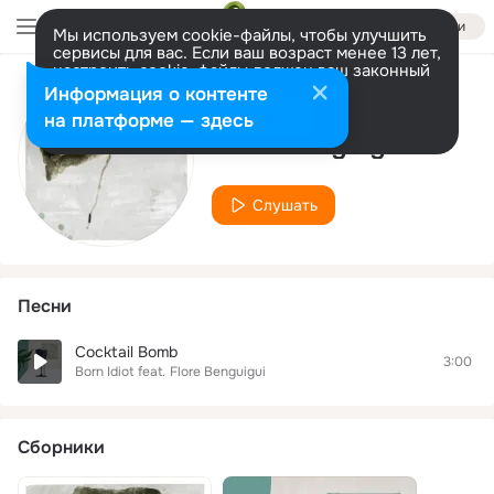
Войти
Мы используем cookie-файлы, чтобы улучшить
сервисы для вас. Если ваш возраст менее 13 лет,
настроить cookie-файлы должен ваш законный
представитель.
Больше информации
Информация о контенте
Исполнитель
Разрешить все
Настроить
на платформе — здесь
Flore Benguigui
Слушать
Песни
Cocktail Bomb
3:00
Born Idiot
feat.
Flore Benguigui
Сборники