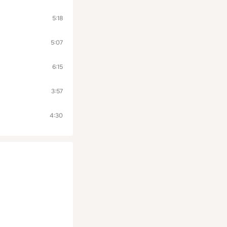
5:18
5:07
6:15
3:57
4:30