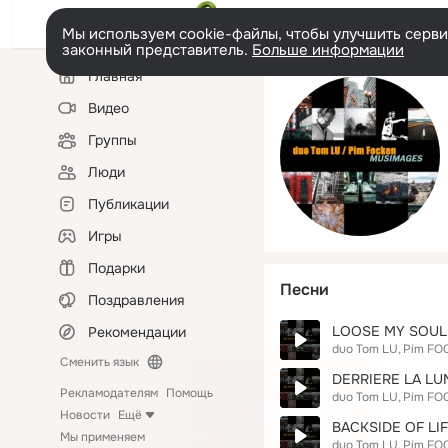
Мы используем cookie-файлы, чтобы улучшить сервис
законный представитель.
Больше информации
Левая
Главная
колонка
Видео
Группы
Люди
Публикации
Игры
Подарки
Песни
Поздравления
LOOSE MY SOUL
Рекомендации
duo Tom LU
Pim FO
Сменить язык
DERRIERE LA LU
Рекламодателям
Помощь
duo Tom LU
Pim FO
Новости
Ещё
BACKSIDE OF LI
Мы применяем
duo Tom LU
Pim FO