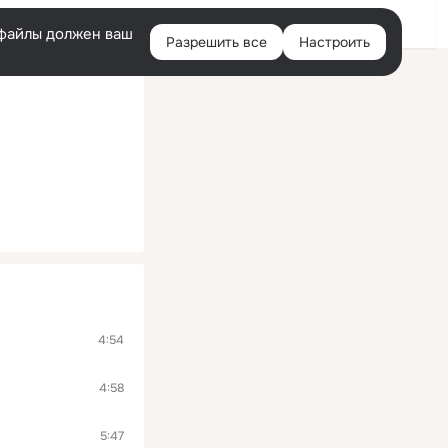
Помощь
Войти
й
e-файлы должен ваш
Разрешить все
Настроить
Правая
колонка
4:54
4:58
5:47