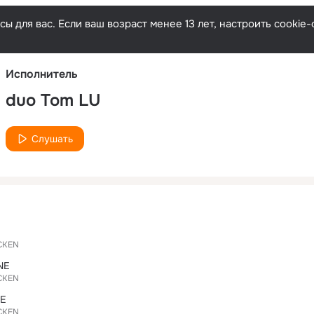
Русски
ы для вас. Если ваш возраст менее 13 лет, настроить cooki
Исполнитель
duo Tom LU
Слушать
CKEN
NE
CKEN
FE
CKEN