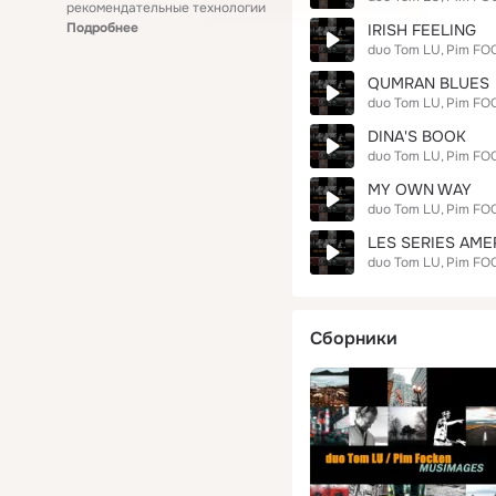
рекомендательные технологии
Подробнее
IRISH FEELING
duo Tom LU
Pim FO
QUMRAN BLUES
duo Tom LU
Pim FO
DINA'S BOOK
duo Tom LU
Pim FO
MY OWN WAY
duo Tom LU
Pim FO
LES SERIES AME
duo Tom LU
Pim FO
Сборники