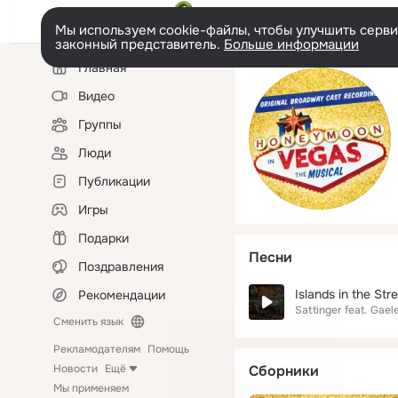
Мы используем cookie-файлы, чтобы улучшить сервис
законный представитель.
Больше информации
Левая
Главная
колонка
Видео
Группы
Люди
Публикации
Игры
Подарки
Песни
Поздравления
Islands in the Str
Рекомендации
Sattinger
feat.
Gaele
Сменить язык
Рекламодателям
Помощь
Новости
Ещё
Сборники
Мы применяем