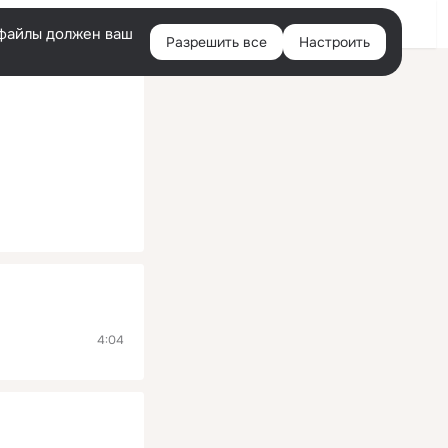
Помощь
Войти
й
e-файлы должен ваш
Разрешить все
Настроить
Правая
колонка
4:04