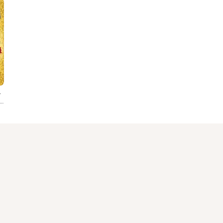
ast Recording)
ли, Tony Danza, Raymond J. Lee, David Josefsberg, Honeymoon In Vegas Orchestra, Nancy Opel, Tracee Beazer, Brynn...