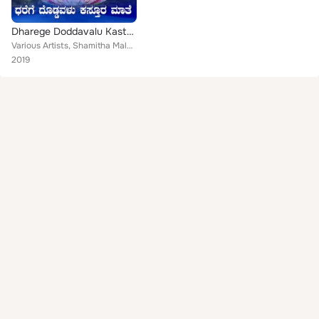
Dharege Doddavalu Kastura Maathe
Various Artists, Shamitha Malnad, Shivukumar Shastri, Ajay Warriar, Hemanth Kumar, L. N. Shastri
2019