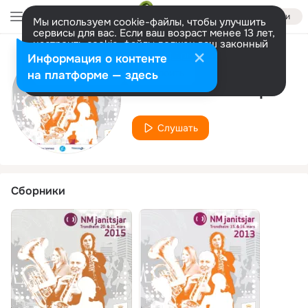
Войти
Мы используем cookie-файлы, чтобы улучшить
сервисы для вас. Если ваш возраст менее 13 лет,
настроить cookie-файлы должен ваш законный
представитель.
Больше информации
Информация о контенте
Исполнитель
Разрешить все
Настроить
на платформе — здесь
Sinsen Musikkorps
Слушать
Сборники