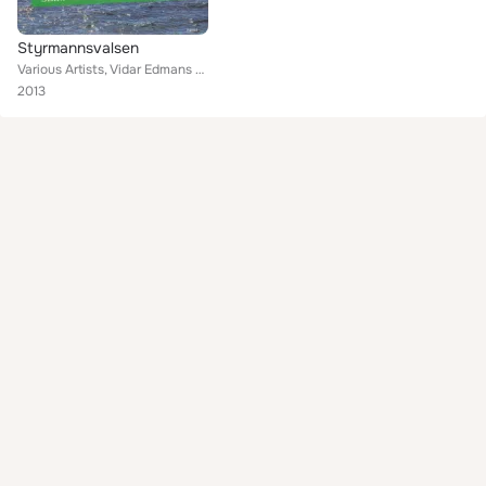
Styrmannsvalsen
Various Artists, Vidar Edmans Kvartett, Mats Ragnars Kvartett, Gottfrid Nyman, Jan Haglund, Sixten Wallins Trio, Melker Davidsso...
2013