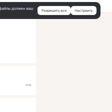
Помощь
Войти
й
e-файлы должен ваш
Разрешить все
Настроить
Правая
колонка
4:16