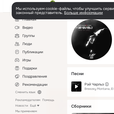
Мы используем cookie-файлы, чтобы улучшить сервис
законный представитель.
Больше информации
Левая
Главная
колонка
Видео
Группы
Люди
Публикации
Игры
Подарки
Песни
Поздравления
Рэй Чарльз
Рекомендации
Breezey Montana
E
Сменить язык
Рекламодателям
Помощь
Новости
Ещё
Сборники
Мы применяем