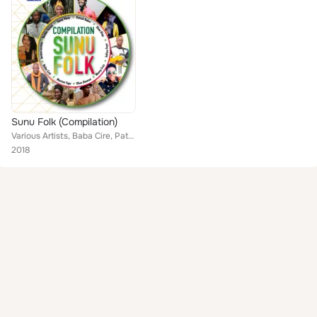
Sunu Folk (Compilation)
Various Artists, Baba Cire, Patrick Kabré, Diaw Diop, Jessica Loraine, Salliou Faye, Jam, Maria Siga, Sanzy Viany, Obree Daman, ...
2018