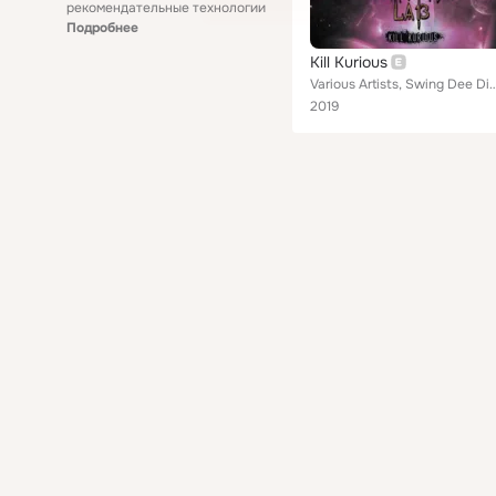
рекомендательные технологии
Подробнее
Kill Kurious
Various Artists, Swing Dee Diablo, The Archetype, Black Magik The Infidel feat. T.L.Creep and Dead
2019