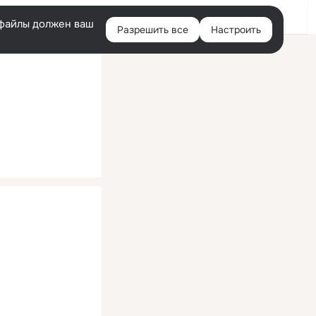
Помощь
Войти
й
e-файлы должен ваш
Разрешить все
Настроить
Правая
колонка