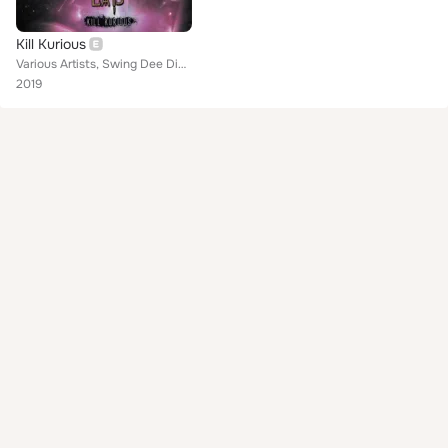
Kill Kurious
Various Artists, Swing Dee Diablo, The Archetype, Black Magik The Infidel feat. T.L.Creep and Dead Mike The Assassin, Finesse Wa...
2019