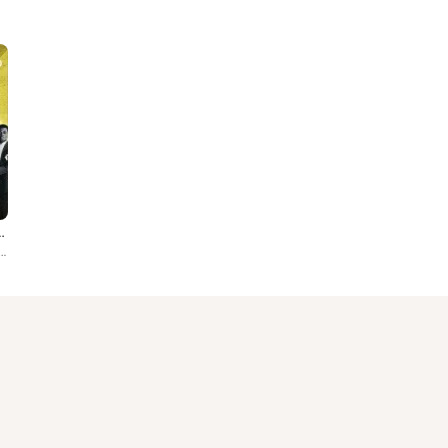
ngo Roots: 1950-1960)
& Bosele, Bukasa Léon, Adou Elanga, Wendo, Gustave Dalle, Nelson Simon, Camille Feruzi, Camille ...