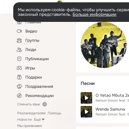
Мы используем cookie-файлы, чтобы улучшить сервис
законный представитель.
Больше информации
Левая
Главная
колонка
Видео
Группы
Люди
Публикации
Игры
Подарки
Песни
Поздравления
O Yetao Mbuta Z
Рекомендации
Nelson Simon
feat.
Сменить язык
Wenda Samuna
Рекламодателям
Помощь
Nelson Simon
feat.
Новости
Ещё
Мы применяем