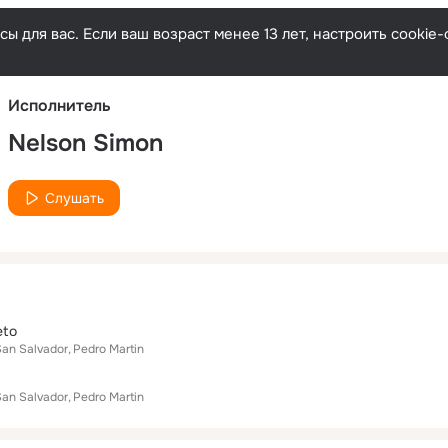
Русски
ы для вас. Если ваш возраст менее 13 лет, настроить cooki
Исполнитель
Nelson Simon
Слушать
eto
San Salvador
Pedro Martin
San Salvador
Pedro Martin