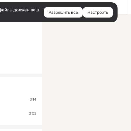
Помощь
Войти
й
e-файлы должен ваш
Разрешить все
Настроить
Правая
колонка
3:14
3:03