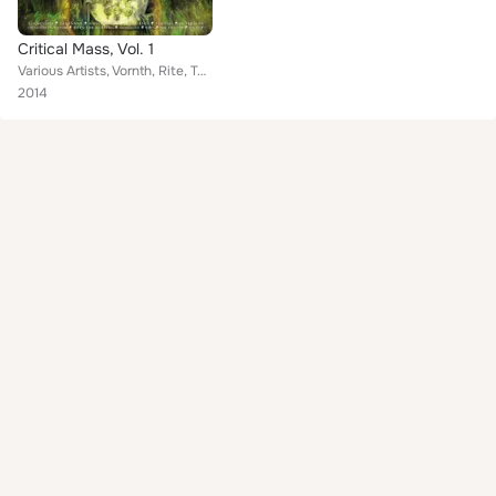
Critical Mass, Vol. 1
Various Artists, Vornth, Rite, Tormented, Knægt, Puteraeon, Six In Line, Born For Burning, Mordant, Obnoxious Youth, Gehennah, M...
2014