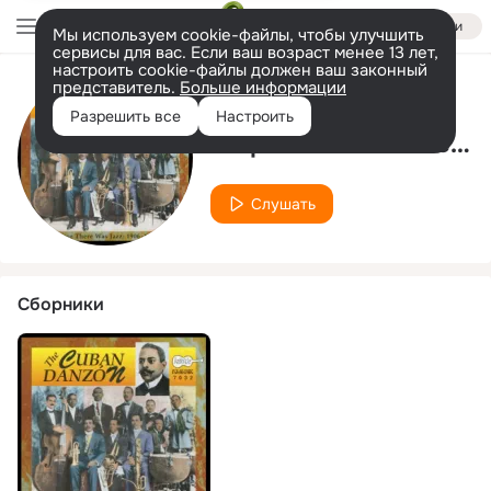
Войти
Мы используем cookie-файлы, чтобы улучшить
сервисы для вас. Если ваш возраст менее 13 лет,
настроить cookie-файлы должен ваш законный
представитель.
Больше информации
Исполнитель
Разрешить все
Настроить
Orquesta De Jaime Prats
Слушать
Сборники