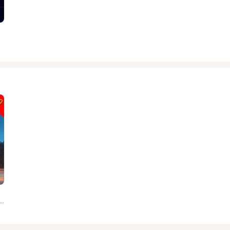
 Anonymous, Hindelanger Jodlergruppe, Ostrachtaler Stubenmusik, Zobel, Zithersolist Karl Laurer, Bläser Harmonie...