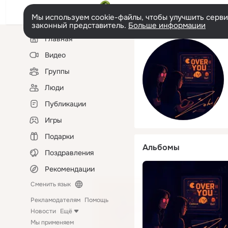
Мы используем cookie-файлы, чтобы улучшить сервис
законный представитель.
Больше информации
Левая
Главная
колонка
Видео
Группы
Люди
Публикации
Игры
Подарки
Альбомы
Поздравления
Рекомендации
Сменить язык
Рекламодателям
Помощь
Новости
Ещё
Мы применяем