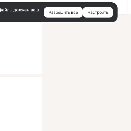
Помощь
Войти
й
e-файлы должен ваш
Разрешить все
Настроить
Правая
колонка