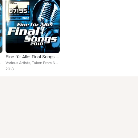
Final Songs 2010
Eine für Alle: Final Songs 2010
 Andy Laier, Michele Cento, Ma...
Various Artists, Taken From None, Angie Peters, Amelie Meindl, Brozzo, Jan Eisklar und Mopsparade, Andy Laier, Michele Cento, Ma...
2018