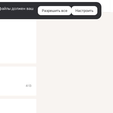
Помощь
Войти
й
e-файлы должен ваш
Разрешить все
Настроить
Правая
колонка
4:13