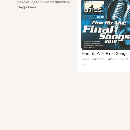
рекомендательные технологии
Подробнее
Eine für Alle: 
Various Artists, Taken From None, Angie Peters, Amelie Meindl, Brozzo, Jan Eisklar und Mopsparade,
2010