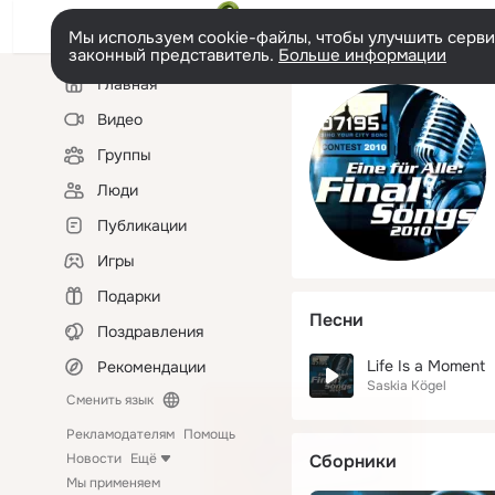
Мы используем cookie-файлы, чтобы улучшить сервис
законный представитель.
Больше информации
Левая
Главная
колонка
Видео
Группы
Люди
Публикации
Игры
Подарки
Песни
Поздравления
Life Is a Moment
Рекомендации
Saskia Kögel
Сменить язык
Рекламодателям
Помощь
Новости
Ещё
Сборники
Мы применяем