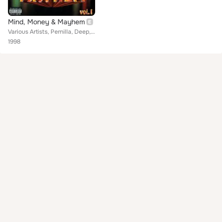
Mind, Money & Mayhem
Various Artists, Pernilla, Deep, League Of Nations, Black Pawn, Kool Katz, ClokWorx, 1Lyfe, Dethalle, Dru Garrity, Jamm1, Bawsto...
1998