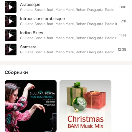
Arabesque
10:16
Giuliana Soscia
feat.
Mario Marzi
Rohan Dasgupta
Paolo Innarella
Introduzione arabesque
2:11
Giuliana Soscia
feat.
Mario Marzi
Rohan Dasgupta
Paolo Innarella
Indian Blues
11:14
Giuliana Soscia
feat.
Mario Marzi
Rohan Dasgupta
Paolo Innarella
Samsara
12:38
Giuliana Soscia
feat.
Mario Marzi
Rohan Dasgupta
Paolo Innarella
Сборники