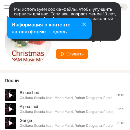
Войти
Мы используем cookie-файлы, чтобы улучшить
сервисы для вас. Если ваш возраст менее 13 лет,
настроить cookie-файлы должен ваш законный
представитель.
Больше информации
Информация о контенте
Исполнитель
Разрешить все
Настроить
на платформе — здесь
Rohan Dasgupta
Слушать
Песни
Bloodshed
10:30
Giuliana Soscia
feat.
Mario Marzi
Rohan Dasgupta
Paolo Innarella
Alpha Indi
12:59
Giuliana Soscia
feat.
Mario Marzi
Rohan Dasgupta
Paolo Innarella
Gange
7:00
Giuliana Soscia
feat.
Mario Marzi
Rohan Dasgupta
Paolo Innarella