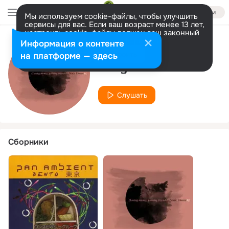
Войти
Мы используем cookie-файлы, чтобы улучшить
сервисы для вас. Если ваш возраст менее 13 лет,
настроить cookie-файлы должен ваш законный
представитель.
Больше информации
Информация о контенте
Исполнитель
Разрешить все
Настроить
на платформе — здесь
Lady Eve
Слушать
Сборники