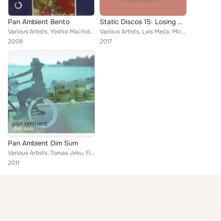
Pan Ambient Bento
Static Discos 15: Losing Money, Gaining Friends (2012-2016)
Various Artists, Yoshio Machida, Hataken, Lady Eve, Abunaii, Gunshae, Mu-Tanz, AEN
Various Artists, Lvis Mejía, Microesfera, Arhkota, Rancho Shampoo, Kampion, Cyané, Al-B, Federico Crespo, Schez, Mirror Pop, Fax...
2008
2017
Pan Ambient Dim Sum
Various Artists, Tomas Jirku, Fieldhead, Lady Eve feat. Graham Colin, Hong Kong Soap Operas, Gunshae
2011