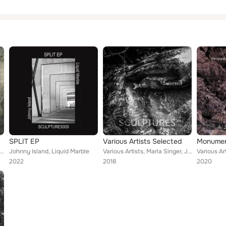
SPLIT EP
Various Artists Selected
Monume
 Belluzzi, Liquid Marble, H.Mess, Below Surface
Johnny Island, Liquid Marble
Various Artists, Marla Singer, Jamie Haus, Falko Brocksieper, Liquid Marble
2022
2018
2020