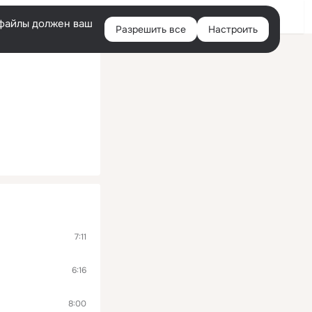
Помощь
Войти
й
e-файлы должен ваш
Разрешить все
Настроить
Правая
колонка
7:11
6:16
8:00