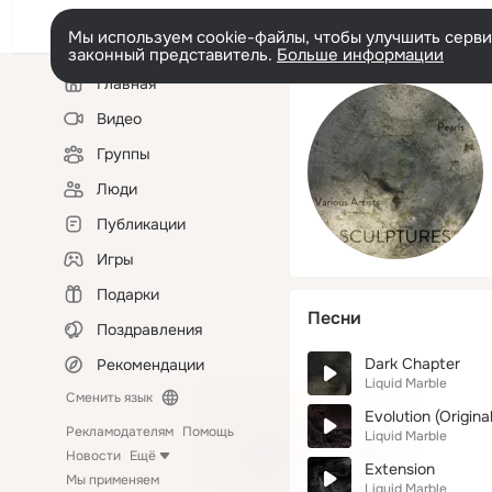
Мы используем cookie-файлы, чтобы улучшить сервис
законный представитель.
Больше информации
Левая
Главная
колонка
Видео
Группы
Люди
Публикации
Игры
Подарки
Песни
Поздравления
Dark Chapter
Рекомендации
Liquid Marble
Сменить язык
Evolution (Origina
Рекламодателям
Помощь
Liquid Marble
Новости
Ещё
Extension
Мы применяем
Liquid Marble