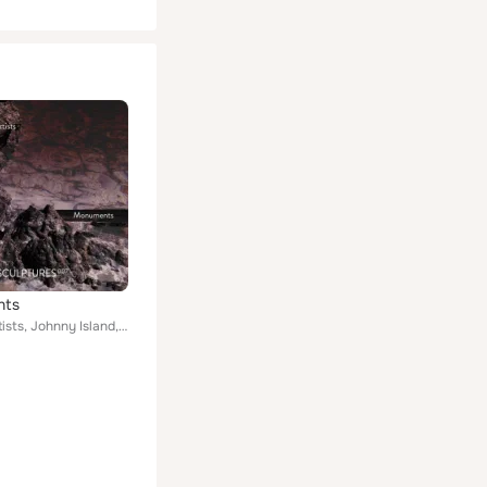
nts
Various Artists, Johnny Island, Linear System, Repressed Mind, dille, Liquid Marble