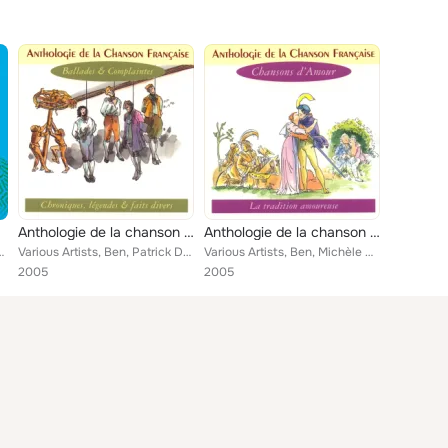
Anthologie de la chanson française - ballades & complaintes
Anthologie de la chanson française - les chansons d'amour
 Reinhardt, Armin Heitz Zigan Swing Trio, The Nairobi Trio, The...
Various Artists, Ben, Patrick Desaunay, Jean Baron, Le Corou De Berra, Michel Hindenoch, Anne Sylvestre, François Hadji Lazaro, ...
Various Artists, Ben, Michèle Bernard, Patrick Desaunay, Michel Hindenoch, Anne Sylvestre, La Chifonnie, Marie-Noëlle Lemapihan,...
2005
2005