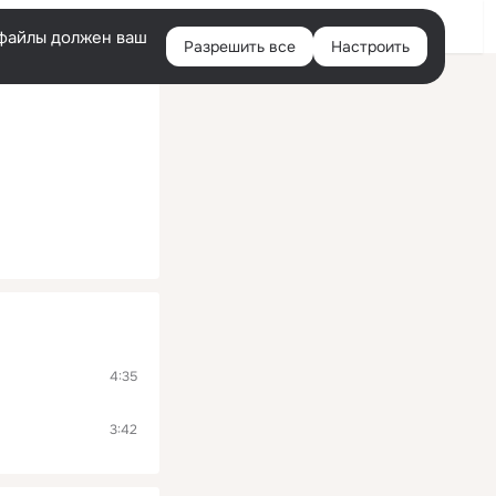
Помощь
Войти
й
e-файлы должен ваш
Разрешить все
Настроить
Правая
колонка
4:35
3:42