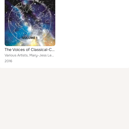
The Voices of Classical-Crossover, Vol. 1
Various Artists, Mary-Jess Leverland, Grace Bawden, Alessandra Paonessa, Dione Baker, Kathleen Moore & Gari Glaysher, Bruce Ande...
2016